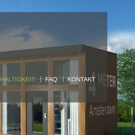
About us
Lorem ipsum dolor sit amet,
consectetuer adipiscing elit.
Aenean commodo ligula eget dolor.
Aenean massa. Cum sociis natoque
penatibus et magnis dis parturient
montes, nascetur ridiculus mus. Donec
quam felis, ultricies nec.
HALTIGKEIT
FAQ
KONTAKT