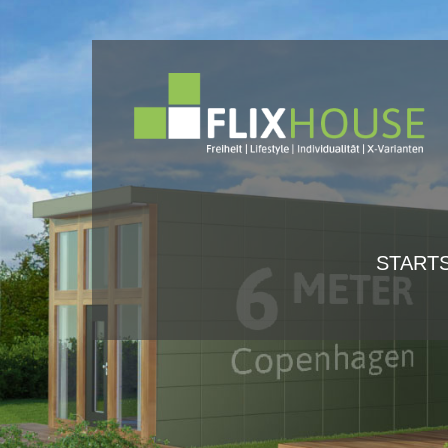
Login
Supp
Benutzername
Lorem ip
Passwort
2
STARTS
We offer
Mon - F
Register
|
Lost your password?