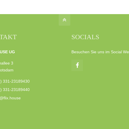
TAKT
SOCIALS
USE UG
Besuchen Sie uns im Social We
allee 3
Potsdam
9) 331-23189430
9) 331-23189440
@flix.house