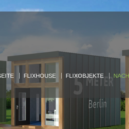
ort
Get in touch
sum dolor sit amet:
Cybersteel Inc.
376-293 City Road, Suite 600
San Francisco, CA 94102
4h
Have any questions?
/ 365days
+44 1234 567 890
EITE
FLIXHOUSE
FLIXOBJEKTE
NACH
Drop us a line
info@yourdomain.com
 support for our customers
ri 8:00am - 5:00pm
(GMT +1)