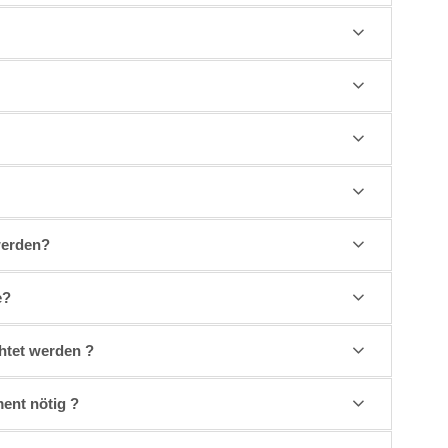
werden?
e?
htet werden ?
ment nötig ?