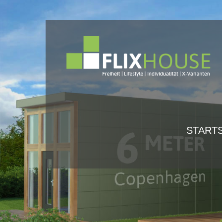
Login
Supp
Benutzername
Lorem ip
Passwort
2
STARTS
We offer
Mon - F
Register
|
Lost your password?