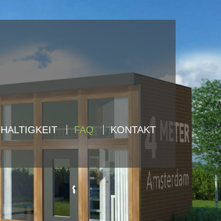
About us
Lorem ipsum dolor sit amet,
consectetuer adipiscing elit.
Aenean commodo ligula eget dolor.
Aenean massa. Cum sociis natoque
penatibus et magnis dis parturient
montes, nascetur ridiculus mus. Donec
quam felis, ultricies nec.
HALTIGKEIT
FAQ
KONTAKT