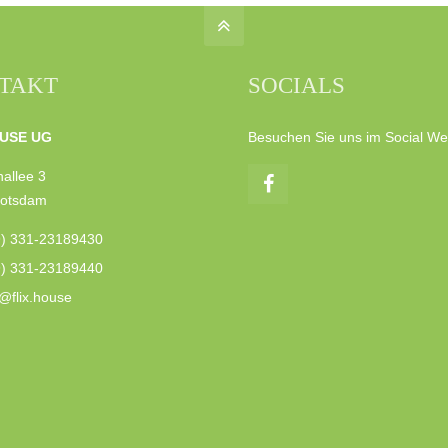
TAKT
SOCIALS
USE UG
Besuchen Sie uns im Social We
allee 3
Potsdam
9) 331-23189430
9) 331-23189440
@flix.house