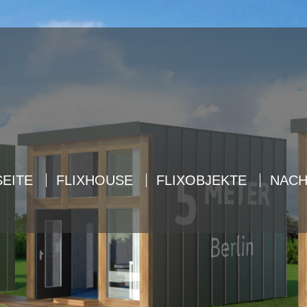
ort
Get in touch
sum dolor sit amet:
Cybersteel Inc.
376-293 City Road, Suite 600
San Francisco, CA 94102
4h
Have any questions?
/ 365days
+44 1234 567 890
EITE
FLIXHOUSE
FLIXOBJEKTE
NACH
Drop us a line
info@yourdomain.com
 support for our customers
ri 8:00am - 5:00pm
(GMT +1)